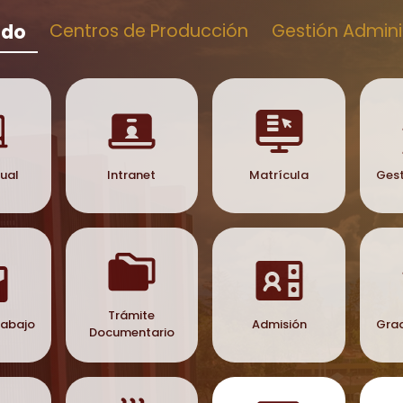
ado
Centros de Producción
Gestión Admini
tual
Intranet
Matrícula
Gest
Trámite
rabajo
Admisión
Grad
Documentario