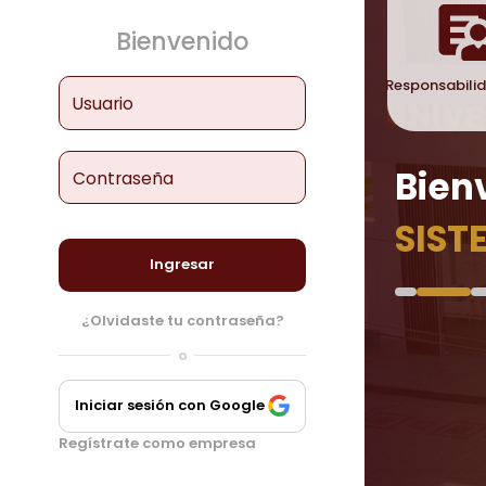
Bienvenido
Responsabili
Usuario
Bien
Contraseña
SIST
Ingresar
¿Olvidaste tu contraseña?
o
Iniciar sesión con Google
Regístrate como empresa