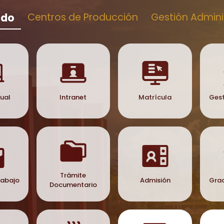
ado
Centros de Producción
Gestión Admini
tual
Intranet
Matrícula
Gest
Trámite
rabajo
Admisión
Grad
Documentario