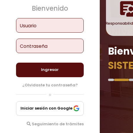
Bienvenido
Responsabili
Usuario
Contraseña
Bien
SIST
Ingresar
¿Olvidaste tu contraseña?
o
Iniciar sesión con Google
Seguimiento de trámites