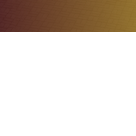
Pregrado
Centros de Producción
Gestión Administrativa
Posgrado
Aula Virtual
Intranet